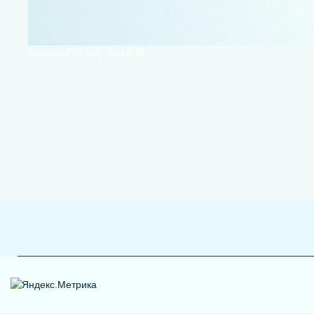
Коректор об’єму газу В25