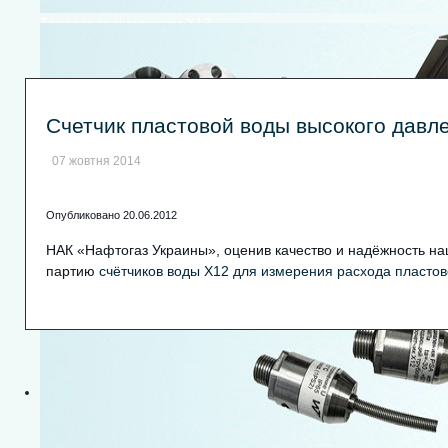
Тепловодолічильники Х12
Счетчик пластовой воды высокого давл
07 жовтня 2014
Опубликовано 20.06.2012
НАК «Нафтогаз Украины», оценив качество и надёжность н
партию
счётчиков воды Х12 для измерения расхода пласто
Лічильник пластової води